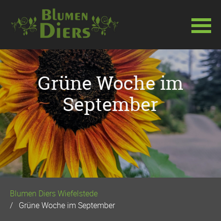
Navigation
überspringen
Grüne Woche im
September
Blumen Diers Wiefelstede
Grüne Woche im September