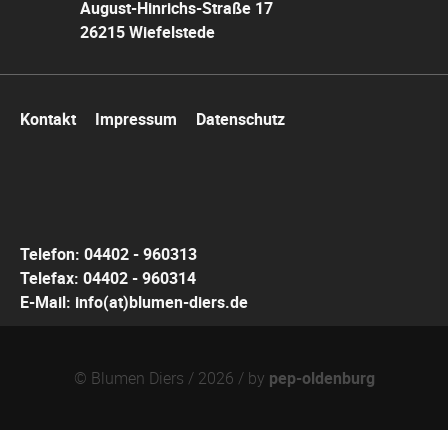
August-Hinrichs-Straße 17
26215 Wiefelstede
Navigation
Kontakt
Impressum
Datenschutz
überspringen
Telefon: 04402 - 960313
Telefax: 04402 - 960314
E-Mail:
info(at)blumen-diers.de
© Blumen Diers / 2026 / by
pep-oldenburg